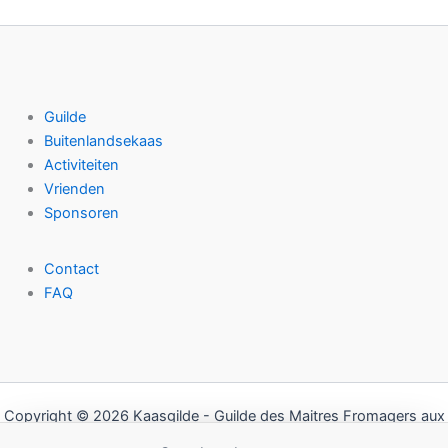
u
n
c
o
c
t
d
t
e
u
n
c
t
Guilde
e
Buitenlandsekaas
n
Activiteiten
Vrienden
Sponsoren
Contact
FAQ
Copyright © 2026 Kaasgilde - Guilde des Maitres Fromagers aux
Pays-Bas