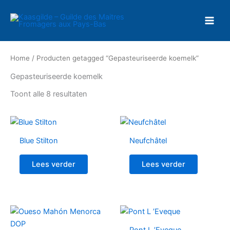
Ga
naar
de
inhoud
Home
/ Producten getagged “Gepasteuriseerde koemelk”
Gepasteuriseerde koemelk
Toont alle 8 resultaten
Blue Stilton
Neufchâtel
Lees verder
Lees verder
Pont L ’Eveque