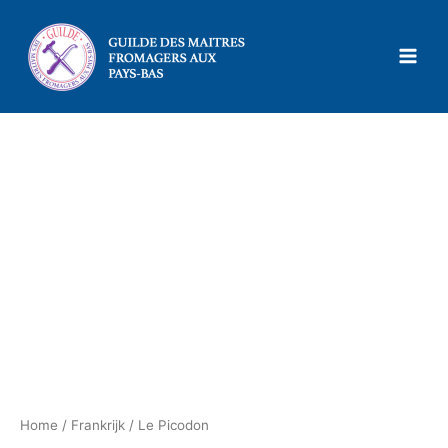
Ga
naar
de
inhoud
Home
/
Frankrijk
/ Le Picodon