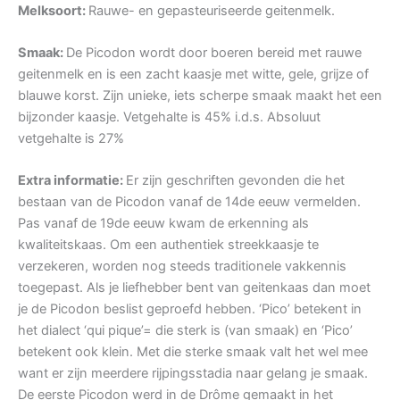
Melksoort:
Rauwe- en gepasteuriseerde geitenmelk.
Smaak:
De Picodon wordt door boeren bereid met rauwe
geitenmelk en is een zacht kaasje met witte, gele, grijze of
blauwe korst. Zijn unieke, iets scherpe smaak maakt het een
bijzonder kaasje. Vetgehalte is 45% i.d.s. Absoluut
vetgehalte is 27%
Extra informatie:
Er zijn geschriften gevonden die het
bestaan van de Picodon vanaf de 14de eeuw vermelden.
Pas vanaf de 19de eeuw kwam de erkenning als
kwaliteitskaas. Om een authentiek streekkaasje te
verzekeren, worden nog steeds traditionele vakkennis
toegepast. Als je liefhebber bent van geitenkaas dan moet
je de Picodon beslist geproefd hebben. ‘Pico’ betekent in
het dialect ‘qui pique’= die sterk is (van smaak) en ‘Pico’
betekent ook klein. Met die sterke smaak valt het wel mee
want er zijn meerdere rijpingsstadia naar gelang je smaak.
De eerste Picodon werd in de Drôme gemaakt in het