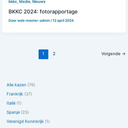
,
,
bkkc
Media
Nieuws
BKKC 2024: fotorapportage
Door
web-master-admin
/
12 april 2024
1
2
Volgende
→
7
Alle kazen
76
6
3
Frankrijk
37
p
7
r
1
Italië
1
p
o
p
r
2
Spanje
25
d
r
o
5
u
o
1
Verenigd Koninkrijk
1
d
p
c
d
p