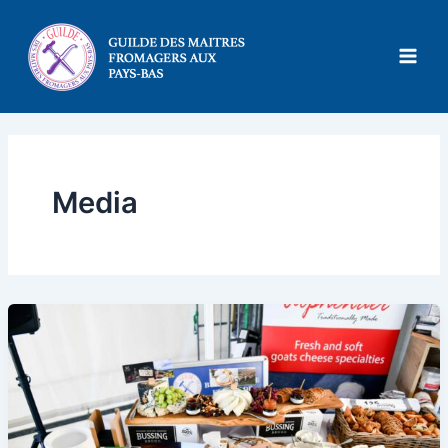
Ga
naar
de
inhoud
Media