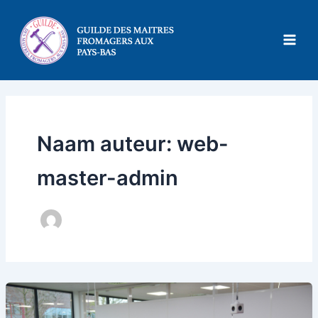
Ga
naar
de
inhoud
Naam auteur: web-
master-admin