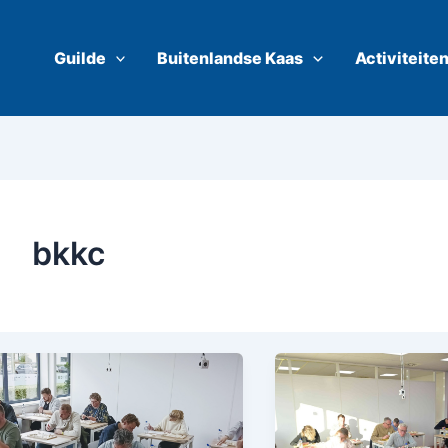
Guilde
Buitenlandse Kaas
Activiteite
bkkc