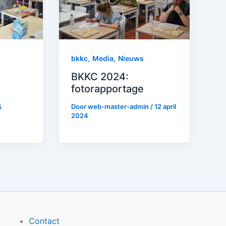
,
,
bkkc
Media
Nieuws
BKKC 2024:
fotorapportage
Door
web-master-admin
/
12 april
5
2024
Contact