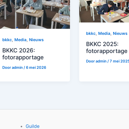
,
,
bkkc
Media
Nieuws
,
,
bkkc
Media
Nieuws
BKKC 2025:
BKKC 2026:
fotorapportage
fotorapportage
Door
admin
/
7 mei 202
Door
admin
/
6 mei 2026
Guilde