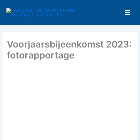
Ga
naar
de
inhoud
Voorjaarsbijeenkomst 2023:
fotorapportage