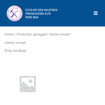
Ga
naar
de
inhoud
Home
/ Producten getagged “sterke smaak”
sterke smaak
Enig resultaat