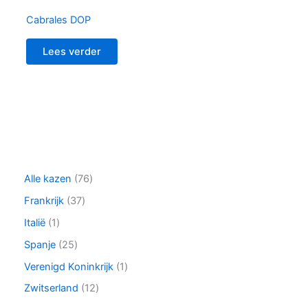
Cabrales DOP
Lees verder
7
Alle kazen
76
6
3
Frankrijk
37
p
7
r
1
Italië
1
p
o
p
r
2
Spanje
25
d
r
o
5
u
o
1
Verenigd Koninkrijk
1
d
p
c
d
p
u
r
1
Zwitserland
12
t
u
r
c
o
2
e