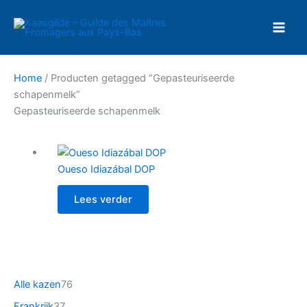
Ga
naar
de
inhoud
Home
/ Producten getagged “Gepasteuriseerde
schapenmelk”
Gepasteuriseerde schapenmelk
Oueso Idiazábal DOP
Lees verder
7
Alle kazen
76
6
3
Frankrijk
37